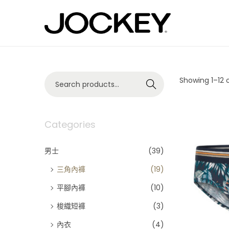
S
S
k
k
i
i
p
p
t
t
S
Showing
1
–
12
o
o
o
Search
e
n
c
a
a
o
r
v
n
c
Categories
i
t
h
g
e
f
a
n
男士
(39)
o
t
t
r
i
三角內褲
(19)
:
o
>
平腳內褲
(10)
n
梭織短褲
(3)
內衣
(4)