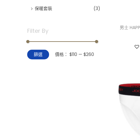
保暖套裝
(3)
男士 HAP
Filter By
最
最
篩選
價格：
$110
—
$260
低
高
價
價
格
格