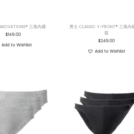
INNOVATIONS® 三角內褲
男士 CLASSIC Y-FRONT® 三角內
裝
$
149.00
$
249.00
Add to Wishlist
Add to Wishlist