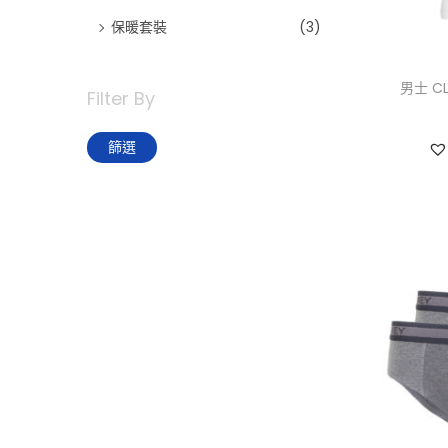
保暖套裝
(3)
男士 CL
Filter By
最
最
篩選
低
高
價
價
格
格