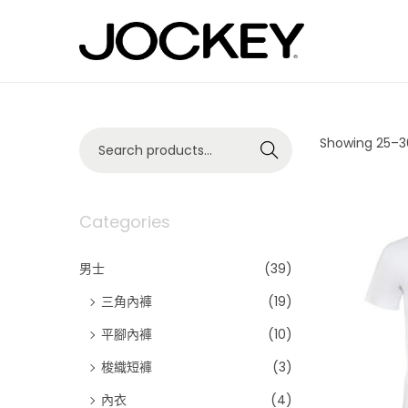
S
S
k
k
i
i
p
p
t
t
S
Showing
25
–
3
o
o
Search
e
n
c
a
a
o
r
v
n
c
Categories
i
t
h
g
e
f
a
n
男士
(39)
o
t
t
r
i
三角內褲
(19)
:
o
>
平腳內褲
(10)
n
梭織短褲
(3)
內衣
(4)